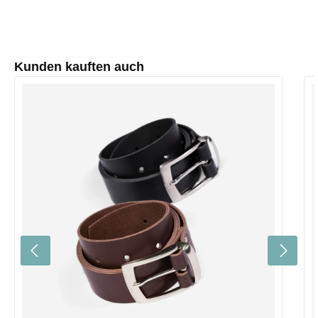
Produktgalerie überspringen
Kunden kauften auch