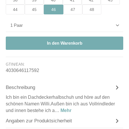
38
39
40
41
42
43
44
45
46
47
48
Produkt Anzahl: Gib den gewünschten Wert ein od
In den Warenkorb
GTIN/EAN:
4030646117592
Beschreibung
Ich bin ein Dachdeckerhalbschuh und höre auf den
schönen Namen Willi.Außen bin ich aus Vollrindleder
und innen bestehe ich a…
Mehr
Angaben zur Produktsicherheit