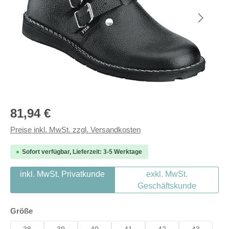
Regulärer Preis:
81,94 €
Preise inkl. MwSt. zzgl. Versandkosten
Sofort verfügbar, Lieferzeit: 3-5 Werktage
inkl. MwSt. Privatkunde
exkl. MwSt.
Geschäftskunde
auswählen
Größe