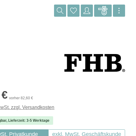
reis:
 €
vorher 82,60 €
MwSt. zzgl. Versandkosten
gbar, Lieferzeit: 3-5 Werktage
wSt. Privatkunde
exkl. MwSt. Geschäftskunde