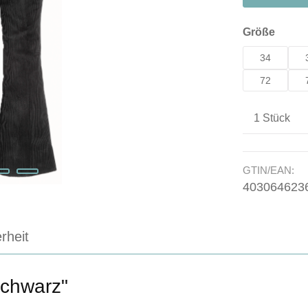
auswä
Größe
34
72
Produkt A
GTIN/EAN:
403064623
rheit
chwarz"