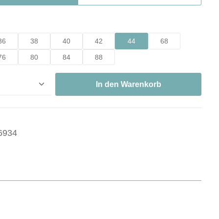
hlen
36
38
40
42
44
68
76
80
84
88
nzahl: Gib den gewünschten Wert ein oder ben
In den Warenkorb
6934