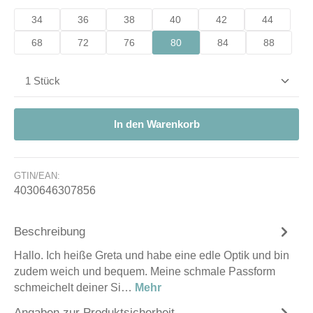
34
36
38
40
42
44
68
72
76
80
84
88
Produkt Anzahl: Gib den gewünschten Wert ein od
In den Warenkorb
GTIN/EAN:
4030646307856
Beschreibung
Hallo. Ich heiße Greta und habe eine edle Optik und bin
zudem weich und bequem. Meine schmale Passform
schmeichelt deiner Si…
Mehr
Angaben zur Produktsicherheit