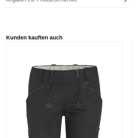
Produktgalerie überspringen
Kunden kauften auch