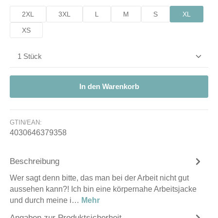
2XL
3XL
L
M
S
XL
XS
Produkt Anzahl: Gib den gewünschten Wert ein od
In den Warenkorb
GTIN/EAN:
4030646379358
Beschreibung
Wer sagt denn bitte, das man bei der Arbeit nicht gut
aussehen kann?! Ich bin eine körpernahe Arbeitsjacke
und durch meine i…
Mehr
Angaben zur Produktsicherheit