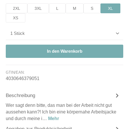
2XL
3XL
L
M
S
XL
XS
Produkt Anzahl: Gib den gewünschten Wert ein od
In den Warenkorb
GTIN/EAN:
4030646379051
Beschreibung
Wer sagt denn bitte, das man bei der Arbeit nicht gut
aussehen kann?! Ich bin eine körpernahe Arbeitsjacke
und durch meine i…
Mehr
Angaben zur Produktsicherheit