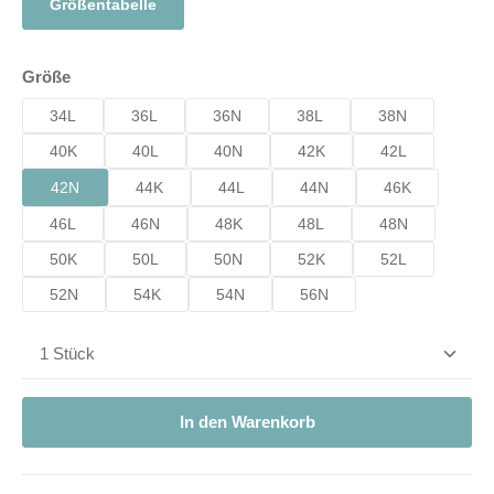
Größentabelle
auswählen
Größe
34L
36L
36N
38L
38N
40K
40L
40N
42K
42L
42N
44K
44L
44N
46K
46L
46N
48K
48L
48N
50K
50L
50N
52K
52L
52N
54K
54N
56N
Produkt Anzahl: Gib den gewünschten Wert ein od
In den Warenkorb