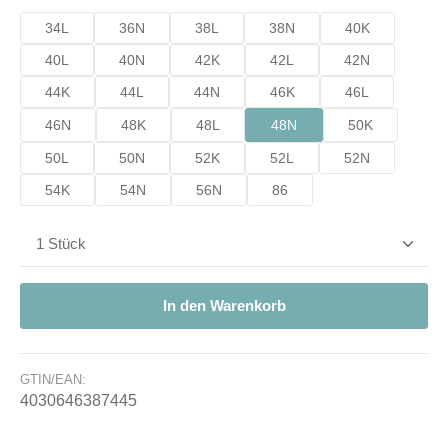
34L
36N
38L
38N
40K
40L
40N
42K
42L
42N
44K
44L
44N
46K
46L
46N
48K
48L
48N
50K
50L
50N
52K
52L
52N
54K
54N
56N
86
Produkt Anzahl: Gib den gewünschten Wert ein od
In den Warenkorb
GTIN/EAN:
4030646387445