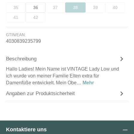
35
36
37
38
39
40
(Diese Option ist zurzeit nicht verfügbar.)
(Diese Option ist zurzeit nicht verfügbar.)
(Diese Option ist zurzeit nicht verfüg
(Diese Option ist zurzeit
(Diese Optio
41
42
(Diese Option ist zurzeit nicht verfügbar.)
(Diese Option ist zurzeit nicht verfügbar.)
GTIN/EAN:
4030839235799
Beschreibung
Hallo Ladies! Mein Name ist VINTAGE Lady Low und
ich wurde von meiner Familie Elten extra für
Damenfüße entwickelt. Mein Obe…
Mehr
Angaben zur Produktsicherheit
Kontaktiere uns