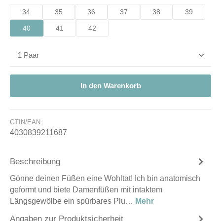
34
35
36
37
38
39
40
41
42
Produkt Anzahl: Gib den gewünschten Wert ein od
In den Warenkorb
GTIN/EAN:
4030839211687
Beschreibung
Gönne deinen Füßen eine Wohltat! Ich bin anatomisch
geformt und biete Damenfüßen mit intaktem
Längsgewölbe ein spürbares Plu…
Mehr
Angaben zur Produktsicherheit