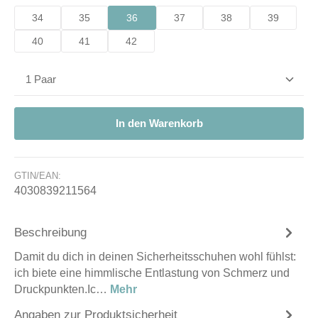
34
35
36
37
38
39
40
41
42
Produkt Anzahl: Gib den gewünschten Wert ein od
In den Warenkorb
GTIN/EAN:
4030839211564
Beschreibung
Damit du dich in deinen Sicherheitsschuhen wohl fühlst:
ich biete eine himmlische Entlastung von Schmerz und
Druckpunkten.Ic…
Mehr
Angaben zur Produktsicherheit