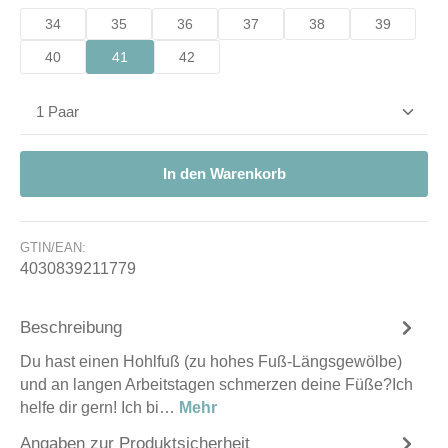
34
35
36
37
38
39
40
41
42
Produkt Anzahl: Gib den gewünschten Wert ein od
In den Warenkorb
GTIN/EAN:
4030839211779
Beschreibung
Du hast einen Hohlfuß (zu hohes Fuß-Längsgewölbe)
und an langen Arbeitstagen schmerzen deine Füße?Ich
helfe dir gern! Ich bi…
Mehr
Angaben zur Produktsicherheit