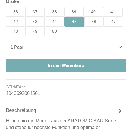
auswählen
Größe
36
37
38
39
40
41
42
43
44
45
46
47
48
49
50
Produkt Anzahl: Gib den gewünschten Wert ein od
In den Warenkorb
GTIN/EAN:
4043692004501
Beschreibung
Hi, ich bin ein Modell aus der ANATOMIC BAU-Serie
und stehe für höchste Funktion und optimaler