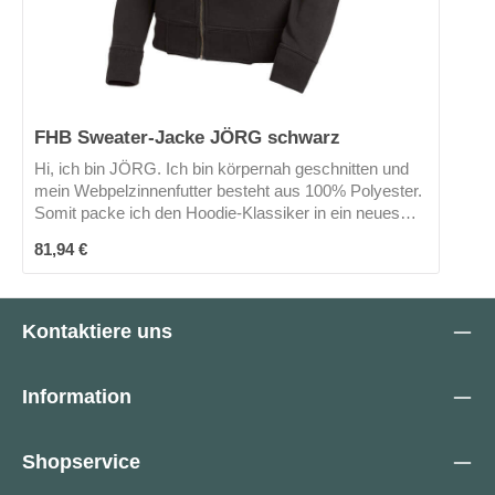
FHB Sweater-Jacke JÖRG schwarz
Hi, ich bin JÖRG. Ich bin körpernah geschnitten und
mein Webpelzinnenfutter besteht aus 100% Polyester.
Somit packe ich den Hoodie-Klassiker in ein neues
gefüttertes Gewand. Meine großen Kängurutaschen
Regulärer Preis:
81,94 €
sind ein MUSS. Die Kapuze ist nicht abnehmbar. Mich
gibt es nur in schwarz.
Kontaktiere uns
Information
Shopservice