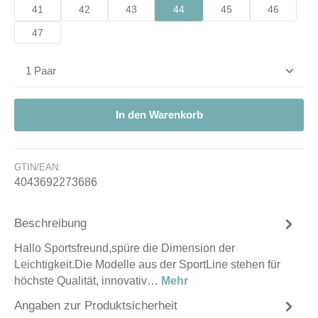
41
42
43
44
45
46
47
Produkt Anzahl: Gib den gewünschten Wert ein od
In den Warenkorb
GTIN/EAN:
4043692273686
Beschreibung
Hallo Sportsfreund,spüre die Dimension der
Leichtigkeit.Die Modelle aus der SportLine stehen für
höchste Qualität, innovativ…
Mehr
Angaben zur Produktsicherheit