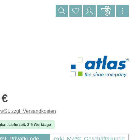
reis:
 €
MwSt. zzgl. Versandkosten
gbar, Lieferzeit: 3-5 Werktage
wSt. Privatkunde
exkl. MwSt. Geschäftskunde