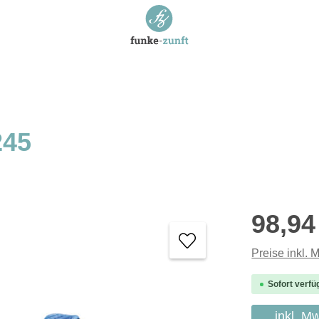
245
Regulärer P
98,94
Preise inkl. 
Sofort verfü
inkl. M