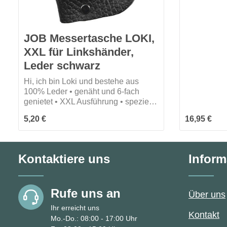
JOB Messertasche LOKI,
XXL für Linkshänder,
Leder schwarz
Hi, ich bin Loki und bestehe aus
100% Leder • genäht und 6-fach
genietet • XXL Ausführung • speziell
für Linkshänder
Regulärer Preis:
Regulärer P
5,20 €
16,95 €
Kontaktiere uns
Inform
Rufe uns an
Über uns
Ihr erreicht uns
Kontakt
Mo.-Do.: 08:00 - 17:00 Uhr