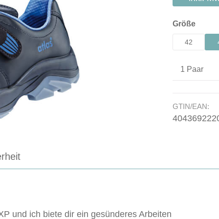
auswä
Größe
42
Produkt A
GTIN/EAN:
404369222
rheit
P und ich biete dir ein gesünderes Arbeiten